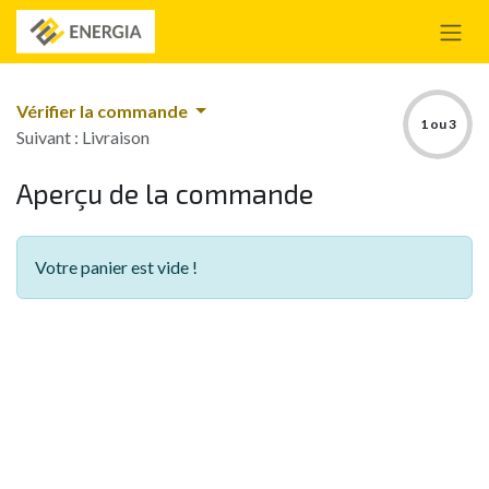
Se rendre au contenu
Vérifier la commande
1 ou 3
Suivant : Livraison
Aperçu de la commande
Votre panier est vide !