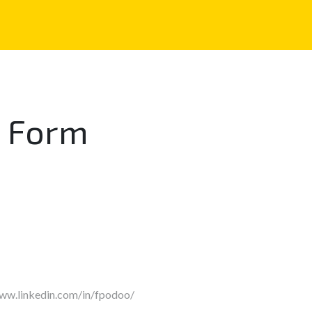
Home
About us
Solutions
Case Studies
n Form