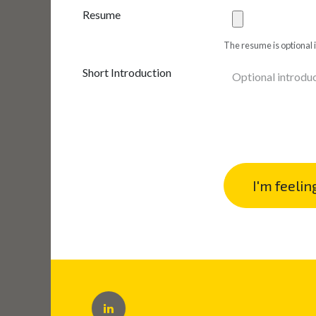
Resume
The resume is optional i
Short Introduction
I'm feelin