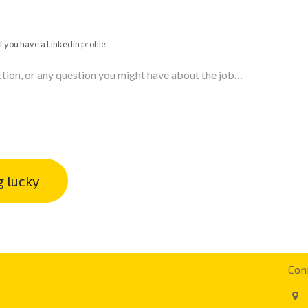
f you have a Linkedin profile
g lucky
Con